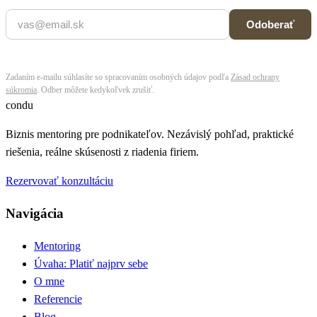
Odoberať
Zadaním e-mailu súhlasíte so spracovaním osobných údajov podľa
Zásad ochrany
súkromia
. Odber môžete kedykoľvek zrušiť.
condu
Biznis mentoring pre podnikateľov. Nezávislý pohľad, praktické
riešenia, reálne skúsenosti z riadenia firiem.
Rezervovať konzultáciu
Navigácia
Mentoring
Úvaha: Platiť najprv sebe
O mne
Referencie
Blog