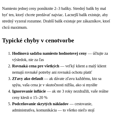
Namiesto jednej ceny ponúknite 2–3 balíky. Stredný balík by mal
byť ten, ktorý chcete predávať najviac. Lacnejší balík existuje, aby
stredný vyzeral rozumne. Drahší balík existuje pre zákazníkov, ktorí
chcú maximum.
Typické chyby v cenotvorbe
Hodinová sadzba namiesto hodnotovej ceny
— účtujte za
výsledok, nie za čas
Rovnaká cena pre všetkých
— veľký klient a malý klient
nemajú rovnaké potreby ani rovnakú ochotu platiť
Zľavy ako default
— ak dávate zľavu každému, kto sa
spýta, vaša cena je v skutočnosti nižšia, ako si myslíte
Ignorovanie inflácie
— ak ste 3 roky nezdražili, vaše reálne
ceny klesli o 15–20 %
Podceňovanie skrytých nákladov
— cestovanie,
administratíva, komunikácia — to všetko niečo stojí