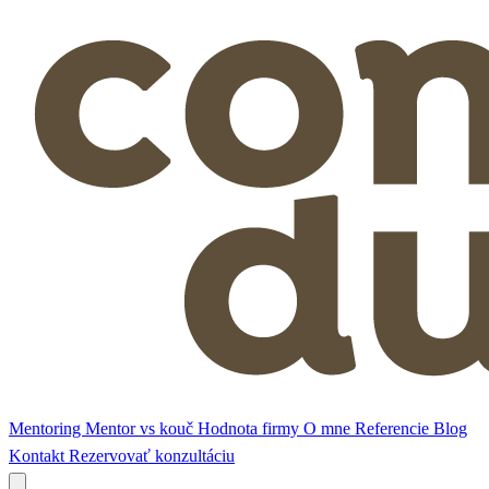
Mentoring
Mentor vs kouč
Hodnota firmy
O mne
Referencie
Blog
Kontakt
Rezervovať konzultáciu