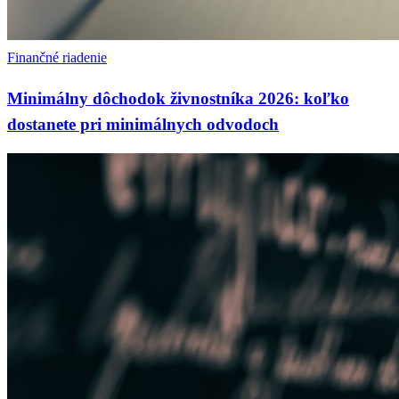
Finančné riadenie
Minimálny dôchodok živnostníka 2026: koľko
dostanete pri minimálnych odvodoch