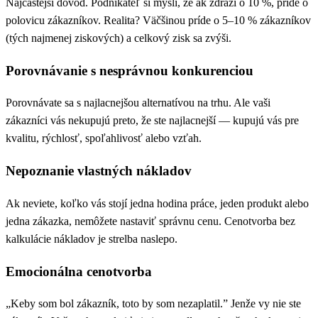
Najčastejší dôvod. Podnikateľ si myslí, že ak zdraží o 10 %, príde o
polovicu zákazníkov. Realita? Väčšinou príde o 5–10 % zákazníkov
(tých najmenej ziskových) a celkový zisk sa zvýši.
Porovnávanie s nesprávnou konkurenciou
Porovnávate sa s najlacnejšou alternatívou na trhu. Ale vaši
zákazníci vás nekupujú preto, že ste najlacnejší — kupujú vás pre
kvalitu, rýchlosť, spoľahlivosť alebo vzťah.
Nepoznanie vlastných nákladov
Ak neviete, koľko vás stojí jedna hodina práce, jeden produkt alebo
jedna zákazka, nemôžete nastaviť správnu cenu. Cenotvorba bez
kalkulácie nákladov je strelba naslepo.
Emocionálna cenotvorba
„Keby som bol zákazník, toto by som nezaplatil.” Jenže vy nie ste