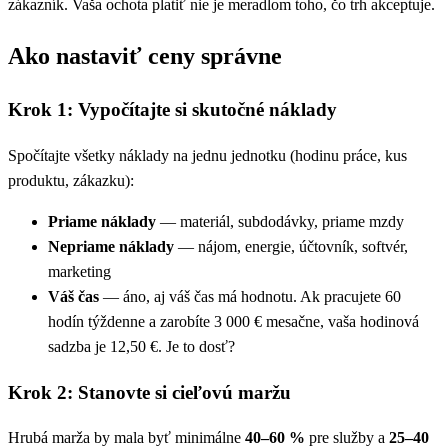
zákazník. Vaša ochota platiť nie je meradlom toho, čo trh akceptuje.
Ako nastaviť ceny správne
Krok 1: Vypočítajte si skutočné náklady
Spočítajte všetky náklady na jednu jednotku (hodinu práce, kus
produktu, zákazku):
Priame náklady
— materiál, subdodávky, priame mzdy
Nepriame náklady
— nájom, energie, účtovník, softvér,
marketing
Váš čas
— áno, aj váš čas má hodnotu. Ak pracujete 60
hodín týždenne a zarobíte 3 000 € mesačne, vaša hodinová
sadzba je 12,50 €. Je to dosť?
Krok 2: Stanovte si cieľovú maržu
Hrubá marža by mala byť minimálne
40–60 %
pre služby a
25–40