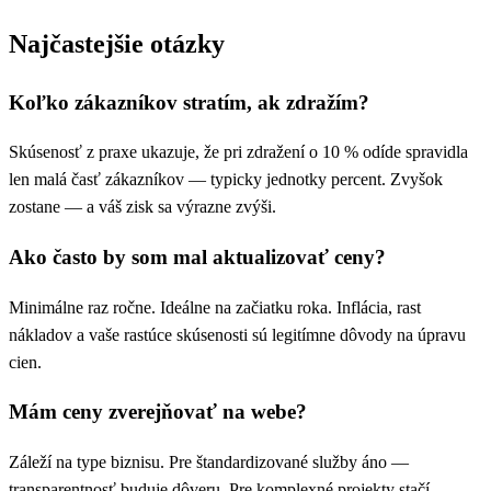
Najčastejšie otázky
Koľko zákazníkov stratím, ak zdražím?
Skúsenosť z praxe ukazuje, že pri zdražení o 10 % odíde spravidla
len malá časť zákazníkov — typicky jednotky percent. Zvyšok
zostane — a váš zisk sa výrazne zvýši.
Ako často by som mal aktualizovať ceny?
Minimálne raz ročne. Ideálne na začiatku roka. Inflácia, rast
nákladov a vaše rastúce skúsenosti sú legitímne dôvody na úpravu
cien.
Mám ceny zverejňovať na webe?
Záleží na type biznisu. Pre štandardizované služby áno —
transparentnosť buduje dôveru. Pre komplexné projekty stačí