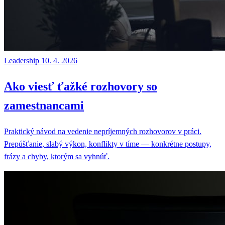
Leadership
10. 4. 2026
Ako viesť ťažké rozhovory so
zamestnancami
Praktický návod na vedenie nepríjemných rozhovorov v práci.
Prepúšťanie, slabý výkon, konflikty v tíme — konkrétne postupy,
frázy a chyby, ktorým sa vyhnúť.