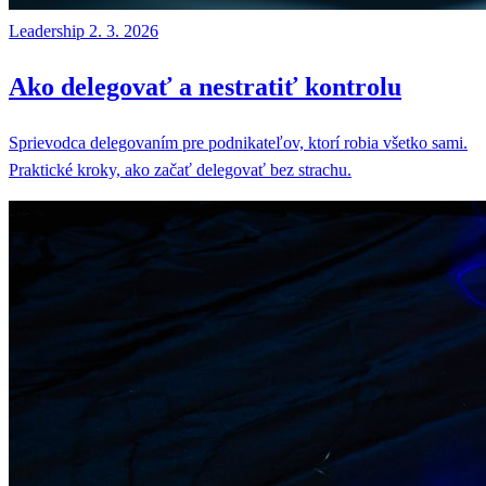
Leadership
2. 3. 2026
Ako delegovať a nestratiť kontrolu
Sprievodca delegovaním pre podnikateľov, ktorí robia všetko sami.
Praktické kroky, ako začať delegovať bez strachu.