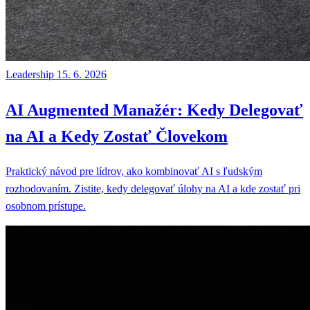
Leadership
15. 6. 2026
AI Augmented Manažér: Kedy Delegovať
na AI a Kedy Zostať Človekom
Praktický návod pre lídrov, ako kombinovať AI s ľudským
rozhodovaním. Zistite, kedy delegovať úlohy na AI a kde zostať pri
osobnom prístupe.