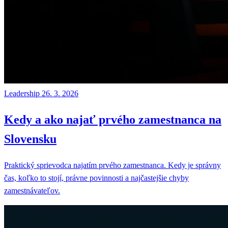
Leadership
26. 3. 2026
Kedy a ako najať prvého zamestnanca na
Slovensku
Praktický sprievodca najatím prvého zamestnanca. Kedy je správny
čas, koľko to stojí, právne povinnosti a najčastejšie chyby
zamestnávateľov.