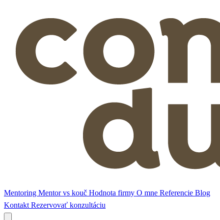
Mentoring
Mentor vs kouč
Hodnota firmy
O mne
Referencie
Blog
Kontakt
Rezervovať konzultáciu