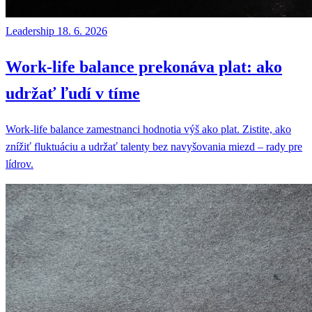
Leadership
18. 6. 2026
Work-life balance prekonáva plat: ako
udržať ľudí v tíme
Work-life balance zamestnanci hodnotia výš ako plat. Zistite, ako
znížiť fluktuáciu a udržať talenty bez navyšovania miezd – rady pre
lídrov.