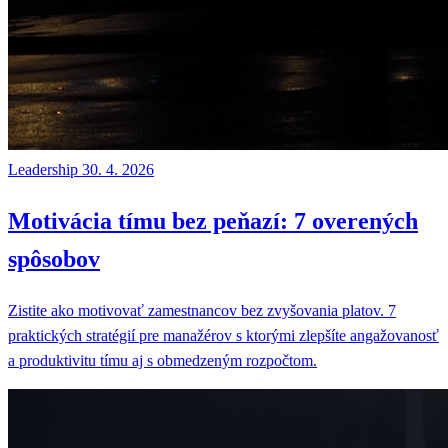
Leadership
30. 4. 2026
Motivácia tímu bez peňazí: 7 overených
spôsobov
Zistite ako motivovať zamestnancov bez zvyšovania platov. 7
praktických stratégií pre manažérov s ktorými zlepšíte angažovanosť
a produktivitu tímu aj s obmedzeným rozpočtom.