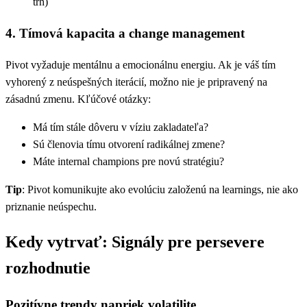
trh)
4. Tímová kapacita a change management
Pivot vyžaduje mentálnu a emocionálnu energiu. Ak je váš tím
vyhorený z neúspešných iterácií, možno nie je pripravený na
zásadnú zmenu. Kľúčové otázky:
Má tím stále dôveru v víziu zakladateľa?
Sú členovia tímu otvorení radikálnej zmene?
Máte internal champions pre novú stratégiu?
Tip
: Pivot komunikujte ako evolúciu založenú na learnings, nie ako
priznanie neúspechu.
Kedy vytrvať: Signály pre persevere
rozhodnutie
Pozitívne trendy napriek volatilite