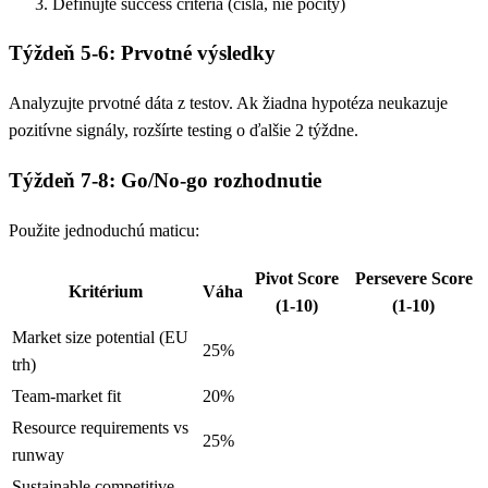
Definujte success criteria (čísla, nie pocity)
Týždeň 5-6: Prvotné výsledky
Analyzujte prvotné dáta z testov. Ak žiadna hypotéza neukazuje
pozitívne signály, rozšírte testing o ďalšie 2 týždne.
Týždeň 7-8: Go/No-go rozhodnutie
Použite jednoduchú maticu:
Pivot Score
Persevere Score
Kritérium
Váha
(1-10)
(1-10)
Market size potential (EU
25%
trh)
Team-market fit
20%
Resource requirements vs
25%
runway
Sustainable competitive