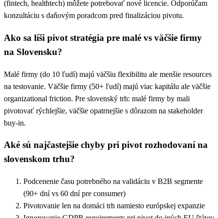
(fintech, healthtech) môžete potrebovať nové licencie. Odporúčam
konzultáciu s daňovým poradcom pred finalizáciou pivotu.
Ako sa líši pivot stratégia pre malé vs väčšie firmy
na Slovensku?
Malé firmy (do 10 ľudí) majú väčšiu flexibilitu ale menšie resources
na testovanie. Väčšie firmy (50+ ľudí) majú viac kapitálu ale väčšie
organizational friction. Pre slovenský trh: malé firmy by mali
pivotovať rýchlejšie, väčšie opatrnejšie s dôrazom na stakeholder
buy-in.
Aké sú najčastejšie chyby pri pivot rozhodovaní na
slovenskom trhu?
Podcenenie času potrebného na validáciu v B2B segmente
(90+ dní vs 60 dní pre consumer)
Pivotovanie len na domáci trh namiesto európskej expanzie
Ignorovanie GDPR requirements pri pivot do iných EU štátov