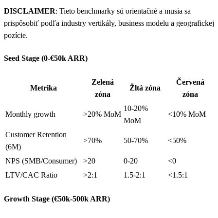
DISCLAIMER
: Tieto benchmarky sú orientačné a musia sa
prispôsobiť podľa industry vertikály, business modelu a geografickej
pozície.
Seed Stage (0-€50k ARR)
Zelená
Červená
Metrika
Žltá zóna
zóna
zóna
10-20%
Monthly growth
>20% MoM
<10% MoM
MoM
Customer Retention
>70%
50-70%
<50%
(6M)
NPS (SMB/Consumer)
>20
0-20
<0
LTV/CAC Ratio
>2:1
1.5-2:1
<1.5:1
Growth Stage (€50k-500k ARR)