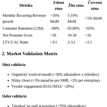
Zelená
Červená
Metrika
Žltá zóna
zóna
zóna
Monthly Recurring Revenue
>10%
5-10%
<5% MoM
growth
MoM
MoM
Customer Retention (12M)
>80%
65-80%
<65%
Net Promoter Score
>30
10-30
<10
LTV/CAC Ratio
>3:1
2-3:1
<2:1
2. Market Validation Matrix
Silná validácia
:
Organický word-of-mouth (>30% zákazníkov z referálov)
Nízky churn (<5% mesačne pre SMB, <2% pre enterprise)
Vysoké engagement (DAU/MAU >20%)
Slabá validácia
:
Závislosť na paid acquisition (>70% zákazníkov)