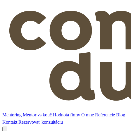
Mentoring
Mentor vs kouč
Hodnota firmy
O mne
Referencie
Blog
Kontakt
Rezervovať konzultáciu