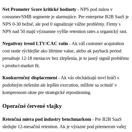
Net Promoter Score kritické hodnoty
- NPS pod nulou v
consumer/SMB segmente je alarmujúce. Pre enterprise B2B SaaS je
NPS 0-30 bežné, ale pod 0 signalizuje vážne problémy. Firmy s
NPS nad 50 majú významne vyššie retention rates a organický rast.
Negatívny trend LTV/CAC ratio
- Ak váš customer acquisition
cost rastie rýchlejšie ako lifetime value, alebo ak payback period
presahuje 12-18 mesiacov bez zlepšenia, je to jasný signál problému
s product-market fit.
Konkurenčný displacement
- Ak vás obchádzajú noví hráči s
podobným riešením ale lepším execution, môžete sa ocitnúť v
kompresnom okne pre strategické repositioning.
Operačné červené vlajky
Retenčná miera pod industry benchmarkom
- Pre B2B SaaS
sledujte 12-mesačnú retention. Ak je výrazne pod priemerom vašej