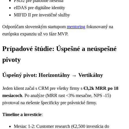
PSD2 pre platobné riešenia
eIDAS pre digitálne identity
MIFID II pre investičné služby
Odporúčam slovenským startupom
mentoring
fokusovaný na
európsku expanziu už vo fáze MVP.
Prípadové štúdie: Úspešné a neúspešné
pivoty
Úspešný pivot: Horizontálny → Vertikálny
Jeden klient začal s CRM pre všetky firmy s
€3,2k MRR po 18
mesiacoch
. Po analýze (MRR rast <3% mesačne, NPS -15)
pivotoval na riešenie špecificky pre právnické firmy.
Timeline a investície
:
Mesiac 1-2: Customer research (€2,500 investícia do