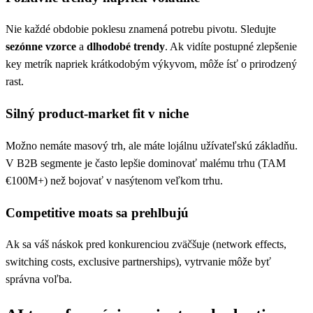
Nie každé obdobie poklesu znamená potrebu pivotu. Sledujte
sezónne vzorce
a
dlhodobé trendy
. Ak vidíte postupné zlepšenie
key metrík napriek krátkodobým výkyvom, môže ísť o prirodzený
rast.
Silný product-market fit v niche
Možno nemáte masový trh, ale máte lojálnu užívateľskú základňu.
V B2B segmente je často lepšie dominovať malému trhu (TAM
€100M+) než bojovať v nasýtenom veľkom trhu.
Competitive moats sa prehlbujú
Ak sa váš náskok pred konkurenciou zväčšuje (network effects,
switching costs, exclusive partnerships), vytrvanie môže byť
správna voľba.