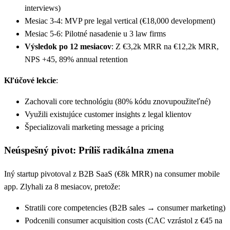
interviews)
Mesiac 3-4: MVP pre legal vertical (€18,000 development)
Mesiac 5-6: Pilotné nasadenie u 3 law firms
Výsledok po 12 mesiacov
: Z €3,2k MRR na €12,2k MRR,
NPS +45, 89% annual retention
Kľúčové lekcie
:
Zachovali core technológiu (80% kódu znovupoužiteľné)
Využili existujúce customer insights z legal klientov
Špecializovali marketing message a pricing
Neúspešný pivot: Príliš radikálna zmena
Iný startup pivotoval z B2B SaaS (€8k MRR) na consumer mobile
app. Zlyhali za 8 mesiacov, pretože:
Stratili core competencies (B2B sales → consumer marketing)
Podcenili consumer acquisition costs (CAC vzrástol z €45 na