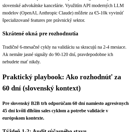
slovenské advokátske kancelárie. Využitím API moderných LLM
modelov (OpenAI, Anthropic Claude) môžete za €5-10k vyvinúť
špecializované features pre právnický sektor.
Skrátené okná pre rozhodnutia
Tradičné 6-mesačné cykly na validáciu sa skracujú na 2-4 mesiace.
Ak nemáte jasné signály do 90-120 dní, pravdepodobne ich
nebudete mať nikdy.
Praktický playbook: Ako rozhodnúť za
60 dní (slovenský kontext)
Pre slovenský B2B trh odporúčam 60 dní namiesto agresívnych
45 dní kvôli dlhším sales cyklom a potrebe validácie v
európskom kontexte.
Týždeň 1-2: Audit súčasného stavu