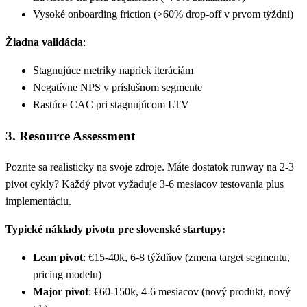
Vysoké onboarding friction (>60% drop-off v prvom týždni)
Žiadna validácia
:
Stagnujúce metriky napriek iteráciám
Negatívne NPS v príslušnom segmente
Rastúce CAC pri stagnujúcom LTV
3. Resource Assessment
Pozrite sa realisticky na svoje zdroje. Máte dostatok runway na 2-3
pivot cykly? Každý pivot vyžaduje 3-6 mesiacov testovania plus
implementáciu.
Typické náklady pivotu pre slovenské startupy:
Lean pivot
: €15-40k, 6-8 týždňov (zmena target segmentu,
pricing modelu)
Major pivot
: €60-150k, 4-6 mesiacov (nový produkt, nový