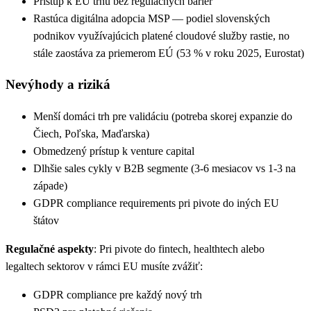
Prístup k EU trhu bez regulačných bariér
Rastúca digitálna adopcia MSP — podiel slovenských
podnikov využívajúcich platené cloudové služby rastie, no
stále zaostáva za priemerom EÚ (53 % v roku 2025, Eurostat)
Nevýhody a riziká
Menší domáci trh pre validáciu (potreba skorej expanzie do
Čiech, Poľska, Maďarska)
Obmedzený prístup k venture capital
Dlhšie sales cykly v B2B segmente (3-6 mesiacov vs 1-3 na
západe)
GDPR compliance requirements pri pivote do iných EU
štátov
Regulačné aspekty
: Pri pivote do fintech, healthtech alebo
legaltech sektorov v rámci EU musíte zvážiť:
GDPR compliance pre každý nový trh