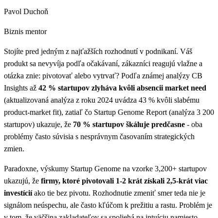
Pavol Duchoň
Biznis mentor
Stojíte pred jedným z najťažších rozhodnutí v podnikaní. Váš
produkt sa nevyvíja podľa očakávaní, zákazníci reagujú vlažne a
otázka znie: pivotovať alebo vytrvať? Podľa známej analýzy CB
Insights až
42 % startupov zlyháva kvôli absencii market need
(aktualizovaná analýza z roku 2024 uvádza 43 % kvôli slabému
product-market fit), zatiaľ čo Startup Genome Report (analýza 3 200
startupov) ukazuje, že
70 % startupov škáluje predčasne
- oba
problémy často súvisia s nesprávnym časovaním strategických
zmien.
Paradoxne, výskumy Startup Genome na vzorke 3,200+ startupov
ukazujú, že
firmy, ktoré pivotovali 1-2 krát získali 2,5-krát viac
investícií
ako tie bez pivotu. Rozhodnutie zmeniť smer teda nie je
signálom neúspechu, ale často kľúčom k prežitiu a rastu. Problém je
v tom, že väčšina zakladateľov sa spoliehá na intuíciu namiesto