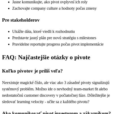
Jasne komunikujte, ako pivot ovplyvní ich roly
Zachovajte company culture a hodnoty počas zmeny
Pre stakeholderov
Ukážte dáta, ktoré viedli k rozhodnutiu
Predstavte jasný plán pre novú stratégiu s milestones
Pravidelne reportujte progress počas pivot implementácie
FAQ: Najčastejšie otázky o pivote
Koľko pivotov je príliš veľa?
Neexistuje magické číslo, ale viac ako 3 zásadné pivoty signalizujú
systémový problém. Možno ide o nevhodný team-market fit alebo
nedostatočnú customer discovery v počiatočnej fáze. Dôležitejšie je
sledovať learning velocity - učíte sa z každého pivotu?
Ako komunikovať pivot investorom a zákazníkom?