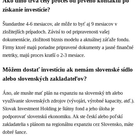
Ako dlho trvá celý proces od prvého kontaktu po
získanie investície?
Štandardne 4-6 mesiacov, ale môže to byť aj 9 mesiacov v
zložitejších prípadoch. Závisí to od pripravenosti vašej
dokumentácie, zložitosti biznis modelu a aktuálnej záťaže fondu.
Firmy ktoré majú poriadne pripravené dokumenty a jasné finančné
metriky, majú proces kratší o 2-3 mesiace.
Môžem dostať investíciu ak nemám slovenské sídlo
alebo slovenských zakladateľov?
Áno, ale musíte mať plán na expanziu na slovenský trh alebo
využívanie slovenských zdrojov (vývojári, výrobné kapacity, atď.).
Slovak Investment Holding je štátny fond a jeho úloha je
podporovať slovenskú ekonomiku. Ak ste českí alebo poľskí
zakladatelia s plánom na regionálnu expanziu cez Slovensko, máte
dobré šance.