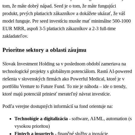
tom, že máte dobrý nápad. Seed je o tom, že máte fungujúci
produkt, prvých platiacich zákazníkov a dokážete ukázať, že váš
model funguje. Pre seed investíciu musíte mať minimálne 500-1000
EUR MRR, aspoň 3-5 platiacich zákazníkov a 2-3 full-time
zakladateľov.
Priorítne sektory a oblasti záujmu
Slovak Investment Holding sa v poslednom období zameriava na
technologické projekty s globálnym potenciálom. Rastú AI-powered
riešenia v slovenských firmách ako Powerful Medical, ktoré je v
portfóliu Venture to Future Fund. To nie je náhoda – ide o trendy,
ktoré majú potenciál priniesť merateľný návrat investície.
Podľa verejne dostupných informácií sa fond orientuje na:
Technológie a digitalizácia
- software, AI/ML, automation (s
vysokou prioritou)
Fintech a insurtech
- finančné služby a inovácie