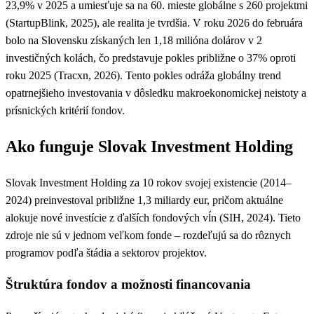
23,9% v 2025 a umiesťuje sa na 60. mieste globálne s 260 projektmi
(StartupBlink, 2025), ale realita je tvrdšia. V roku 2026 do februára
bolo na Slovensku získaných len 1,18 milióna dolárov v 2
investičných kolách, čo predstavuje pokles približne o 37% oproti
roku 2025 (Tracxn, 2026). Tento pokles odráža globálny trend
opatrnejšieho investovania v dôsledku makroekonomickej neistoty a
prísnických kritérií fondov.
Ako funguje Slovak Investment Holding
Slovak Investment Holding za 10 rokov svojej existencie (2014–
2024) preinvestoval približne 1,3 miliardy eur, pričom aktuálne
alokuje nové investície z ďalších fondových vĺn (SIH, 2024). Tieto
zdroje nie sú v jednom veľkom fonde – rozdeľujú sa do rôznych
programov podľa štádia a sektorov projektov.
Štruktúra fondov a možnosti financovania