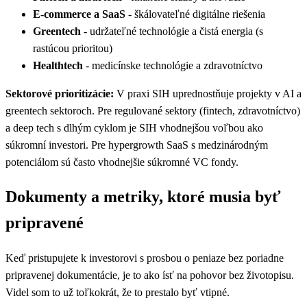
E-commerce a SaaS
- škálovateľné digitálne riešenia
Greentech
- udržateľné technológie a čistá energia (s
rastúcou prioritou)
Healthtech
- medicínske technológie a zdravotníctvo
Sektorové prioritizácie:
V praxi SIH uprednostňuje projekty v AI a
greentech sektoroch. Pre regulované sektory (fintech, zdravotníctvo)
a deep tech s dlhým cyklom je SIH vhodnejšou voľbou ako
súkromní investori. Pre hypergrowth SaaS s medzinárodným
potenciálom sú často vhodnejšie súkromné VC fondy.
Dokumenty a metriky, ktoré musia byť
pripravené
Keď pristupujete k investorovi s prosbou o peniaze bez poriadne
pripravenej dokumentácie, je to ako ísť na pohovor bez životopisu.
Videl som to už toľkokrát, že to prestalo byť vtipné.