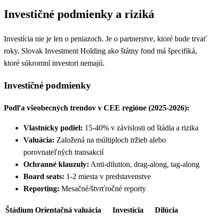
Investičné podmienky a riziká
Investícia nie je len o peniazoch. Je o partnerstve, ktoré bude trvať
roky. Slovak Investment Holding ako štátny fond má špecifiká,
ktoré súkromní investori nemajú.
Investičné podmienky
Podľa všeobecných trendov v CEE regióne (2025-2026):
Vlastnícky podiel:
15-40% v závislosti od štádia a rizika
Valuácia:
Založená na múltiploch tržieb alebo
porovnateľných transakcií
Ochranné klauzuly:
Anti-dilution, drag-along, tag-along
Board seats:
1-2 miesta v predstavenstve
Reporting:
Mesačné/štvrťročné reporty
Štádium
Orientačná valuácia
Investícia
Dilúcia