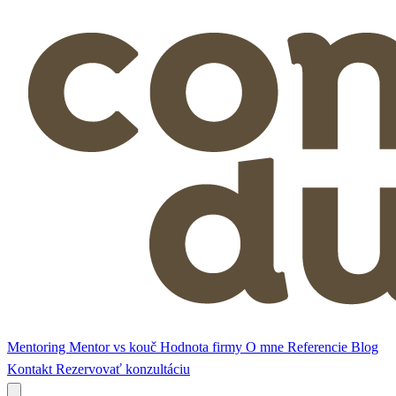
Mentoring
Mentor vs kouč
Hodnota firmy
O mne
Referencie
Blog
Kontakt
Rezervovať konzultáciu