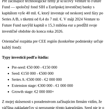
Pre začínajúce technologické firmy je kľúčový Venture to Future
Fund — spoločný fond SIH a Európskej investičnej banky s
kapitálom vyše 40 mil. €, ktorý investuje od neskorej seed fázy po
Series A/B, s tiketmi od 0,4 do 7 mil. €. V máji 2024 Venture to
Future Fund navýšil kapitál o 15,3 milióna eur a predĺžil svoje
investičné obdobie do konca roka 2026.
Orientačné rozpätia pre CEE región (konkrétne podmienky určuje
každý fond):
Typy investícií podľa štádia:
Pre-seed: €50 000 - €150 000
Seed: €150 000 - €500 000
Series A: €500 000 - €2 000 000
Extension stage: €300 000 - €1 000 000
Growth stage: €2 000 000+
Z mojej skúsenosti s poradenstvom začínajúcim firmám vidím, že
väčšina zakladateľov si nerozumie týmto kategóriám. Seed nie je o