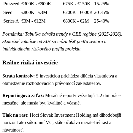
Pre-seed
€300K - €800K
€75K - €150K
15-25%
Seed
€800K - €3M
€200K - €600K
20-35%
Series A
€3M - €12M
€800K - €2M
25-40%
Poznámka: Tabuľka odráža trendy v CEE regióne (2025-2026).
Skutočné valuácie od SIH sa môžu líšiť podľa sektora a
individuálneho rizikového profilu projektu.
Reálne riziká investície
Strata kontroly:
S investíciou prichádza dilúcia vlastníctva a
obmedzenie rozhodovacích právomocí zakladateľov.
Reportingová záťaž:
Mesačné reporty vyžadujú 1-2 dni práce
mesačne, ale musia byť kvalitné a včasné.
Tlak na rast:
Hoci Slovak Investment Holding má dlhodobejší
horizont ako súkromní VC, stále očakáva merateľný rast a
návratnosť.