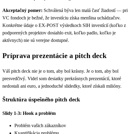
Akceptačný pomer:
Schválená býva len malá časť žiadostí — pri
VC fondoch je bežné, že investíciu získa menšina uchádzačov.
Konkrétne údaje o EX-POST výsledkoch SIH investícií (koľko z
podporených projektov dosiahlo exit, koľko padlo, koľko je
aktívnych) nie sú verejne dostupné.
Príprava prezentácie a pitch deck
Váš pitch deck nie je o tom, aby bol krásny. Je o tom, aby bol
presvedčivý. Videl som desiatky prekrásnych prezentácií, ktoré
nedostali ani euro, a jednoduché slidedky, ktoré získali milióny.
Štruktúra úspešného pitch deck
Slidy 1-3: Hook a problém
Problém vašich zákazníkov
Kvantifikácia problému