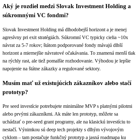
Aký je rozdiel medzi Slovak Investment Holding a
súkromnými VC fondmi?
Slovak Investment Holding má dlhodobejší horizont a je menej
agresívny pri exit stratégiách. Súkromní VC typicky cielia ~10x
návrat za 5-7 rokov; štátom podporované fondy mávajú dlhší
horizont a miernejšie návratové očakávania. To znamená menší tlak
na rýchly rast, ale tiež pomalšie rozhodovanie. Výhodou je lepšie
napojenie na štátne zákazky a regulované sektory.
Musím mať už existujúcich zákazníkov alebo stačí
prototyp?
Pre seed investície potrebujete minimálne MVP s platnými pilotmi
alebo prvými zákazníkmi. Ak máte len prototyp, môžete sa
uchádzať o pre-seed grant programy, ale na klasickú investíciu to
nestačí. Výnimkou sú deep tech projekty s dlhým vývojovým
cyklom – tam postačuje funkčný prototyp a jasná roadmapa ku