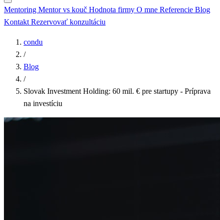
Mentoring
Mentor vs kouč
Hodnota firmy
O mne
Referencie
Blog
Kontakt
Rezervovať konzultáciu
condu
/
Blog
/
Slovak Investment Holding: 60 mil. € pre startupy - Príprava
na investíciu