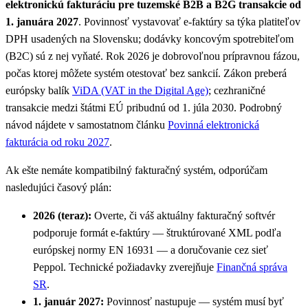
elektronickú fakturáciu pre tuzemské B2B a B2G transakcie od
1. januára 2027
. Povinnosť vystavovať e-faktúry sa týka platiteľov
DPH usadených na Slovensku; dodávky koncovým spotrebiteľom
(B2C) sú z nej vyňaté. Rok 2026 je dobrovoľnou prípravnou fázou,
počas ktorej môžete systém otestovať bez sankcií. Zákon preberá
európsky balík
ViDA (VAT in the Digital Age)
; cezhraničné
transakcie medzi štátmi EÚ pribudnú od 1. júla 2030. Podrobný
návod nájdete v samostatnom článku
Povinná elektronická
fakturácia od roku 2027
.
Ak ešte nemáte kompatibilný fakturačný systém, odporúčam
nasledujúci časový plán:
2026 (teraz):
Overte, či váš aktuálny fakturačný softvér
podporuje formát e-faktúry — štruktúrované XML podľa
európskej normy EN 16931 — a doručovanie cez sieť
Peppol. Technické požiadavky zverejňuje
Finančná správa
SR
.
1. január 2027:
Povinnosť nastupuje — systém musí byť