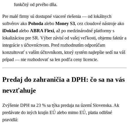
funkčný od prvého dňa.
Pre malé firmy sú dostupné viaceré riešenia — od lokálnych
softvérov ako
Pohoda
alebo
Money S3
, cez cloudové nástroje ako
iDoklad
alebo
ABRA Flexi
, až po medzinárodné platformy s
lokalizáciou pre SR. Výber závisí od vašej veľkosti, objemu faktúr a
integrácie s účtovníctvom. Pred rozhodnutím odporúčam
konzultovať s vaším účtovníkom, ktorý systém najlepšie sedí na váš
prípad — nie rozhodovať sa len podľa ceny licencie.
Predaj do zahraničia a DPH: čo sa na vás
nevzťahuje
Zvýšenie DPH na 23 % sa týka predaja na území Slovenska. Ak
predávate do iných krajín EÚ alebo mimo EÚ, platia odlišné
pravidlá: