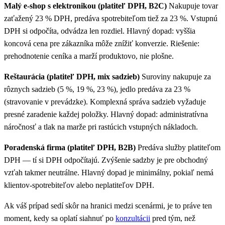
Malý e-shop s elektronikou (platiteľ DPH, B2C)
Nakupuje tovar
zaťažený 23 % DPH, predáva spotrebiteľom tiež za 23 %. Vstupnú
DPH si odpočíta, odvádza len rozdiel. Hlavný dopad: vyššia
koncová cena pre zákazníka môže znížiť konverzie. Riešenie:
prehodnotenie ceníka a marží produktovo, nie plošne.
Reštaurácia (platiteľ DPH, mix sadzieb)
Suroviny nakupuje za
rôznych sadzieb (5 %, 19 %, 23 %), jedlo predáva za 23 %
(stravovanie v prevádzke). Komplexná správa sadzieb vyžaduje
presné zaradenie každej položky. Hlavný dopad: administratívna
náročnosť a tlak na marže pri rastúcich vstupných nákladoch.
Poradenská firma (platiteľ DPH, B2B)
Predáva služby platiteľom
DPH — tí si DPH odpočítajú. Zvýšenie sadzby je pre obchodný
vzťah takmer neutrálne. Hlavný dopad je minimálny, pokiaľ nemá
klientov-spotrebiteľov alebo neplatiteľov DPH.
Ak váš prípad sedí skôr na hranici medzi scenármi, je to práve ten
moment, kedy sa oplatí siahnuť po
konzultácii
pred tým, než