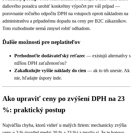
daňového poradcu urobiť konkrétny výpočet pre váš prípad —
porovnanie ročného odpočtu DPH na vstupoch oproti nákladom na
administratívu a prípadnému dopadu na ceny pre B2C zákazníkov.
Toto rozhodnutie nemá zmysel robiť odhadom.
Ďalšie možnosti pre neplatiteľov
Prehodnoťte dodávateľský reťazec
— existujú alternatívy s
nižšou DPH zaťaženosťou?
Zakalkulujte vyššie náklady do cien
— ak to trh unesie. Ak
nie, hľadajte úspory inde.
Ako upraviť ceny po zvýšení DPH na 23
%: praktický postup
Najväčšia chyba, ktorú vidieť u malých firiem: mechanicky zvýšia
ceny o 3 % (rozdiel medzi 20 % a 23 %) a myslia si, že je hotovo.