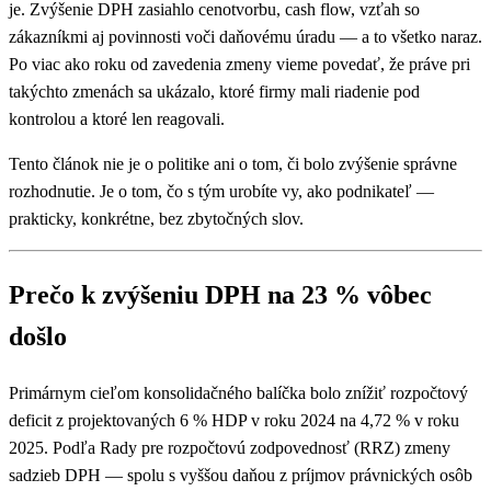
je. Zvýšenie DPH zasiahlo cenotvorbu, cash flow, vzťah so
zákazníkmi aj povinnosti voči daňovému úradu — a to všetko naraz.
Po viac ako roku od zavedenia zmeny vieme povedať, že práve pri
takýchto zmenách sa ukázalo, ktoré firmy mali riadenie pod
kontrolou a ktoré len reagovali.
Tento článok nie je o politike ani o tom, či bolo zvýšenie správne
rozhodnutie. Je o tom, čo s tým urobíte vy, ako podnikateľ —
prakticky, konkrétne, bez zbytočných slov.
Prečo k zvýšeniu DPH na 23 % vôbec
došlo
Primárnym cieľom konsolidačného balíčka bolo znížiť rozpočtový
deficit z projektovaných 6 % HDP v roku 2024 na 4,72 % v roku
2025. Podľa Rady pre rozpočtovú zodpovednosť (RRZ) zmeny
sadzieb DPH — spolu s vyššou daňou z príjmov právnických osôb