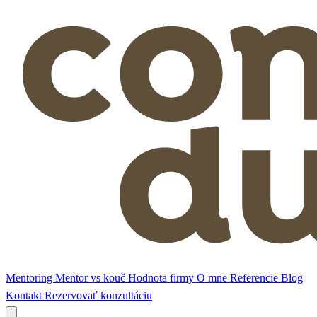
Mentoring
Mentor vs kouč
Hodnota firmy
O mne
Referencie
Blog
Kontakt
Rezervovať konzultáciu