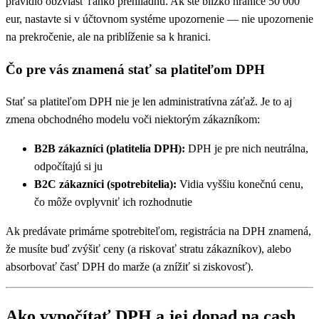
pravidlo obzvlášť ľahko prehliadnu. Ak ste blízko hranice 50 000
eur, nastavte si v účtovnom systéme upozornenie — nie upozornenie
na prekročenie, ale na priblíženie sa k hranici.
Čo pre vás znamená stať sa platiteľom DPH
Stať sa platiteľom DPH nie je len administratívna záťaž. Je to aj
zmena obchodného modelu voči niektorým zákazníkom:
B2B zákazníci (platitelia DPH):
DPH je pre nich neutrálna,
odpočítajú si ju
B2C zákazníci (spotrebitelia):
Vidia vyššiu konečnú cenu,
čo môže ovplyvniť ich rozhodnutie
Ak predávate primárne spotrebiteľom, registrácia na DPH znamená,
že musíte buď zvýšiť ceny (a riskovať stratu zákazníkov), alebo
absorbovať časť DPH do marže (a znížiť si ziskovosť).
Ako vypočítať DPH a jej dopad na cash