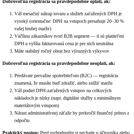
Dobrovoľná registrácia sa pravdepodobne oplatí, ak:
Váš mesačný nákup tovaru a služieb zaťažených DPH je
vysoký (orientačne: DPH na vstupoch presahuje 20–30 %
vašej hrubej marže)
Väčšinu zákazníkov tvorí B2B segment — tí sú platiteľmi
DPH a vyššia fakturovaná cena je pre nich neutrálna
Máte stabilný ročný obrat bez výrazných výkyvov
Dobrovoľná registrácia sa pravdepodobne neoplatí, ak:
Predávate prevažne spotrebiteľom (B2C) — registrácia
znamená, že musíte buď zdražiť, alebo znížiť maržu
Váš podiel DPH-zaťažených vstupov na celkových
nákladoch je nízky (napr. digitálne služby s minimálnym
materiálovým vstupom)
Nárast administratívnej záťaže by prekročil finančný prínos z
odpočtu
Praktický postup:
Pred rozhodnutím si nechajte u účtovníka alebo