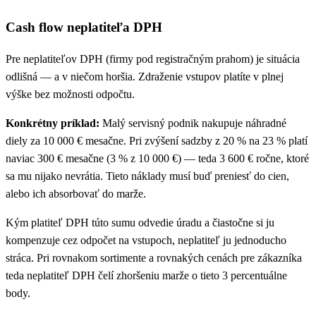
Cash flow neplatiteľa DPH
Pre neplatiteľov DPH (firmy pod registračným prahom) je situácia
odlišná — a v niečom horšia. Zdraženie vstupov platíte v plnej
výške bez možnosti odpočtu.
Konkrétny príklad:
Malý servisný podnik nakupuje náhradné
diely za 10 000 € mesačne. Pri zvýšení sadzby z 20 % na 23 % platí
naviac 300 € mesačne (3 % z 10 000 €) — teda 3 600 € ročne, ktoré
sa mu nijako nevrátia. Tieto náklady musí buď preniesť do cien,
alebo ich absorbovať do marže.
Kým platiteľ DPH túto sumu odvedie úradu a čiastočne si ju
kompenzuje cez odpočet na vstupoch, neplatiteľ ju jednoducho
stráca. Pri rovnakom sortimente a rovnakých cenách pre zákazníka
teda neplatiteľ DPH čelí zhoršeniu marže o tieto 3 percentuálne
body.