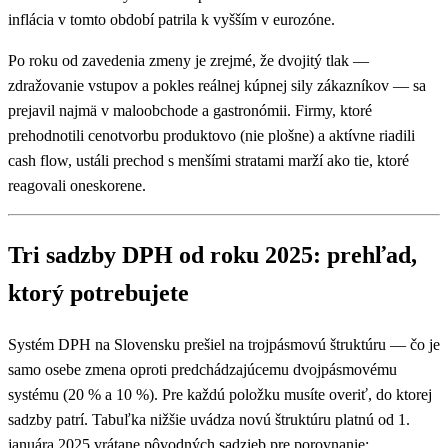
inflácia v tomto období patrila k vyšším v eurozóne.
Po roku od zavedenia zmeny je zrejmé, že dvojitý tlak —
zdražovanie vstupov a pokles reálnej kúpnej sily zákazníkov — sa
prejavil najmä v maloobchode a gastronómii. Firmy, ktoré
prehodnotili cenotvorbu produktovo (nie plošne) a aktívne riadili
cash flow, ustáli prechod s menšími stratami marží ako tie, ktoré
reagovali oneskorene.
Tri sadzby DPH od roku 2025: prehľad,
ktorý potrebujete
Systém DPH na Slovensku prešiel na trojpásmovú štruktúru — čo je
samo osebe zmena oproti predchádzajúcemu dvojpásmovému
systému (20 % a 10 %). Pre každú položku musíte overiť, do ktorej
sadzby patrí. Tabuľka nižšie uvádza novú štruktúru platnú od 1.
januára 2025 vrátane pôvodných sadzieb pre porovnanie: