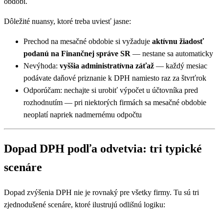
období.
Dôležité nuansy, ktoré treba uviesť jasne:
Prechod na mesačné obdobie si vyžaduje
aktívnu žiadosť
podanú na Finančnej správe SR
— nestane sa automaticky
Nevýhoda:
vyššia administratívna záťaž
— každý mesiac
podávate daňové priznanie k DPH namiesto raz za štvrťrok
Odporúčam: nechajte si urobiť výpočet u účtovníka pred
rozhodnutím — pri niektorých firmách sa mesačné obdobie
neoplatí napriek nadmernému odpočtu
Dopad DPH podľa odvetvia: tri typické
scenáre
Dopad zvýšenia DPH nie je rovnaký pre všetky firmy. Tu sú tri
zjednodušené scenáre, ktoré ilustrujú odlišnú logiku: