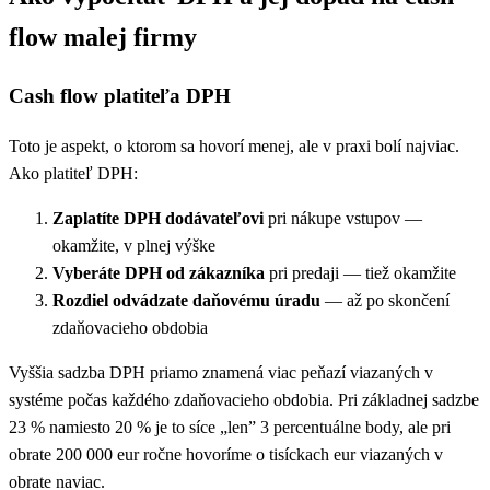
flow malej firmy
Cash flow platiteľa DPH
Toto je aspekt, o ktorom sa hovorí menej, ale v praxi bolí najviac.
Ako platiteľ DPH:
Zaplatíte DPH dodávateľovi
pri nákupe vstupov —
okamžite, v plnej výške
Vyberáte DPH od zákazníka
pri predaji — tiež okamžite
Rozdiel odvádzate daňovému úradu
— až po skončení
zdaňovacieho obdobia
Vyššia sadzba DPH priamo znamená viac peňazí viazaných v
systéme počas každého zdaňovacieho obdobia. Pri základnej sadzbe
23 % namiesto 20 % je to síce „len” 3 percentuálne body, ale pri
obrate 200 000 eur ročne hovoríme o tisíckach eur viazaných v
obrate naviac.