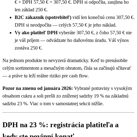
€ + DPH 57,50 € = 307,50 €. DPH si odpočíta, zaujíma ho
len základ 250 €.
B2C zákazník (spotrebiteľ)
vidí len konečnú cenu 307,50 €.
DPH si neodpočíta — celých 57,50 € je jeho náklad.
Vy ako platiteľ DPH
vyberáte 307,50 €, z čoho 57,50 € nie
je váš príjem — odvádzate ho daňovému úradu. Váš výnos
zostáva 250 €.
Na jednom produkte to nevyzerá dramaticky. Keď to prenásobíte
celým sortimentom a mesačným obratom, čísla sa začínajú sčítavať
— a práve tu leží reálne riziko pre cash flow.
Pozor na zmenu od januára 2026:
Vybrané potraviny s vysokým
obsahom cukru a soli prešli zo zníženej sadzby 19 % na základnú
sadzbu 23 %. Viac o tom v samostatnej sekcii nižšie.
DPH na 23 %: registrácia platiteľa a
kedy ste povinní konať