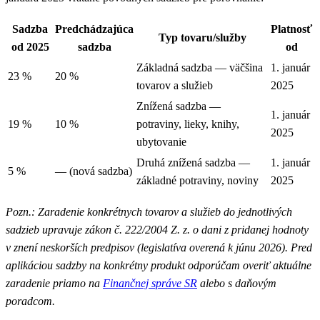
Sadzba
Predchádzajúca
Platnosť
Typ tovaru/služby
od 2025
sadzba
od
Základná sadzba — väčšina
1. január
23 %
20 %
tovarov a služieb
2025
Znížená sadzba —
1. január
19 %
10 %
potraviny, lieky, knihy,
2025
ubytovanie
Druhá znížená sadzba —
1. január
5 %
— (nová sadzba)
základné potraviny, noviny
2025
Pozn.: Zaradenie konkrétnych tovarov a služieb do jednotlivých
sadzieb upravuje zákon č. 222/2004 Z. z. o dani z pridanej hodnoty
v znení neskorších predpisov (legislatíva overená k júnu 2026). Pred
aplikáciou sadzby na konkrétny produkt odporúčam overiť aktuálne
zaradenie priamo na
Finančnej správe SR
alebo s daňovým
poradcom.