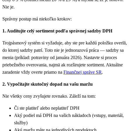
Nie je.
Správny postup má niekoľko krokov:
1. Auditujte celý sortiment podľa správnej sadzby DPH
Trojpásmový systém si vyžaduje, aby ste pre každú položku overili,
do ktorej sadzby patrí. Toto nie je jednorazová práca — sadzby sa
menia (príklad: potraviny od januára 2026). Nastavte si proces
priebežného overovania, najmä ak rozširujete sortiment. Aktuálne
zaradenie vždy overte priamo na
Finančnej správe SR
.
2. Vypočítajte skutočný dopad na vašu maržu
Nie všetky ceny zvyšujete rovnako. Záleží na tom:
Či ste platiteľ alebo neplatiteľ DPH
Aký podiel má DPH na vašich nákladoch (vstupy, materiál,
služby)
Akú maržu máte na jednotlivých produktoch