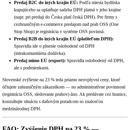
Predaj B2C do iných krajín EÚ:
Podľa miesta bydliska
kupujúceho sa uplatňuje sadzba DPH platná v jeho krajine
(napr. pri predaji do Česka platí česká DPH). Pre firmy s
cezhraničným e-commerce predajom nad prah OSS (One
Stop Shop) je registrácia v systéme OSS povinná.
Predaj B2B do iných krajín EÚ (platiteľom DPH):
Spravidla ide o plnenie oslobodené od DPH
(intrakomunitárna dodávka).
Predaj mimo EÚ (export):
Spravidla oslobodený od DPH,
ale s podmienkami.
Slovenské zvýšenie na 23 % teda priamo neovplyvní ceny, ktoré
účtujete zahraničným zákazníkom — no administratívne povinnosti
(registrácia OSS, sledovanie prahov) áno. Ak predávate cez hranice,
konzultujte situáciu s daňovým poradcom so znalosťou
medzinárodnej DPH.
FAQ: Zvýšenie DPH na 23 % —