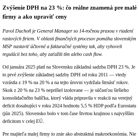
Zvýšenie DPH na 23 %: čo reálne znamená pre malé
firmy a ako upraviť ceny
Pavol Duchoň je General Manager so 14-ročnou praxou v riadení
rastových firiem. V oblasti finančných procesov pomáha slovenským
MSP nastaviť účtovné a fakturačné systémy tak, aby vyhoveli
regulácii bez toho, aby zaťažili tím alebo cash flow.
Od januára 2025 platí na Slovensku základná sadzba DPH 23 %. Je
to prvé zvýšenie základnej sadzby DPH od roku 2011 — vtedy
vzrástla z 19 % na 20 % a na tejto úrovni vydržala štrnásť rokov.
Skok z 20 % na 23 % neprišiel izolovane — je súčasťou širšieho
konsolidačného balíčka, ktorý vláda pripravila v reakcii na verejný
deficit dosahujúci v roku 2024 hodnotu 5,5 % HDP podľa Eurostatu
(jún 2025). Slovensko bolo v tom čase štvrtou krajinou s najvyšším
deficitom v celej EÚ.
Pre majiteľa malej firmy to znie ako abstraktná makroekonómia. Nie