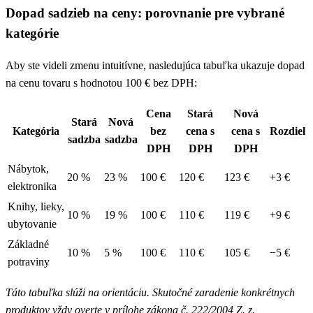
Dopad sadzieb na ceny: porovnanie pre vybrané
kategórie
Aby ste videli zmenu intuitívne, nasledujúca tabuľka ukazuje dopad
na cenu tovaru s hodnotou 100 € bez DPH:
Cena
Stará
Nová
Stará
Nová
Kategória
bez
cena s
cena s
Rozdiel
sadzba
sadzba
DPH
DPH
DPH
Nábytok,
20 %
23 %
100 €
120 €
123 €
+3 €
elektronika
Knihy, lieky,
10 %
19 %
100 €
110 €
119 €
+9 €
ubytovanie
Základné
10 %
5 %
100 €
110 €
105 €
−5 €
potraviny
Táto tabuľka slúži na orientáciu. Skutočné zaradenie konkrétnych
produktov vždy overte v prílohe zákona č. 222/2004 Z. z.