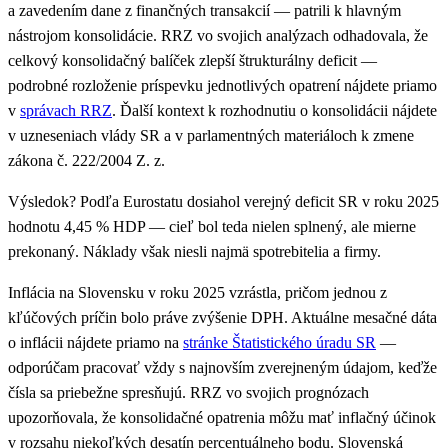
a zavedením dane z finančných transakcií — patrili k hlavným
nástrojom konsolidácie. RRZ vo svojich analýzach odhadovala, že
celkový konsolidačný balíček zlepší štrukturálny deficit —
podrobné rozloženie príspevku jednotlivých opatrení nájdete priamo
v
správach RRZ
. Ďalší kontext k rozhodnutiu o konsolidácii nájdete
v uzneseniach vlády SR a v parlamentných materiáloch k zmene
zákona č. 222/2004 Z. z.
Výsledok? Podľa Eurostatu dosiahol verejný deficit SR v roku 2025
hodnotu 4,45 % HDP — cieľ bol teda nielen splnený, ale mierne
prekonaný. Náklady však niesli najmä spotrebitelia a firmy.
Inflácia na Slovensku v roku 2025 vzrástla, pričom jednou z
kľúčových príčin bolo práve zvýšenie DPH. Aktuálne mesačné dáta
o inflácii nájdete priamo na
stránke Štatistického úradu SR
—
odporúčam pracovať vždy s najnovším zverejneným údajom, keďže
čísla sa priebežne spresňujú. RRZ vo svojich prognózach
upozorňovala, že konsolidačné opatrenia môžu mať inflačný účinok
v rozsahu niekoľkých desatín percentuálneho bodu. Slovenská