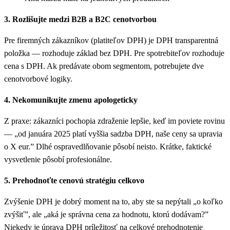
3. Rozlišujte medzi B2B a B2C cenotvorbou
Pre firemných zákazníkov (platiteľov DPH) je DPH transparentná
položka — rozhoduje základ bez DPH. Pre spotrebiteľov rozhoduje
cena s DPH. Ak predávate obom segmentom, potrebujete dve
cenotvorbové logiky.
4. Nekomunikujte zmenu apologeticky
Z praxe: zákazníci pochopia zdraženie lepšie, keď im poviete rovinu
— „od januára 2025 platí vyššia sadzba DPH, naše ceny sa upravia
o X eur.” Dlhé ospravedlňovanie pôsobí neisto. Krátke, faktické
vysvetlenie pôsobí profesionálne.
5. Prehodnoťte cenovú stratégiu celkovo
Zvýšenie DPH je dobrý moment na to, aby ste sa nepýtali „o koľko
zvýšiť”, ale „aká je správna cena za hodnotu, ktorú dodávam?”
Niekedy je úprava DPH príležitosť na celkové prehodnotenie