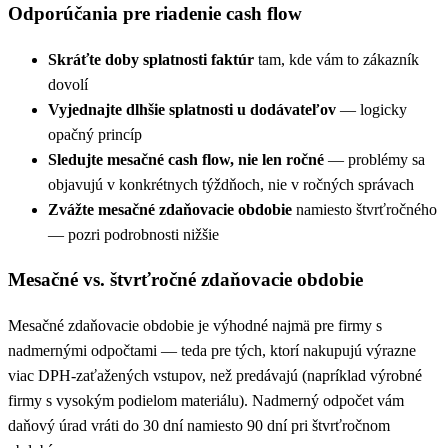
Odporúčania pre riadenie cash flow
Skráťte doby splatnosti faktúr
tam, kde vám to zákazník
dovolí
Vyjednajte dlhšie splatnosti u dodávateľov
— logicky
opačný princíp
Sledujte mesačné cash flow, nie len ročné
— problémy sa
objavujú v konkrétnych týždňoch, nie v ročných správach
Zvážte mesačné zdaňovacie obdobie
namiesto štvrťročného
— pozri podrobnosti nižšie
Mesačné vs. štvrťročné zdaňovacie obdobie
Mesačné zdaňovacie obdobie je výhodné najmä pre firmy s
nadmernými odpočtami — teda pre tých, ktorí nakupujú výrazne
viac DPH-zaťažených vstupov, než predávajú (napríklad výrobné
firmy s vysokým podielom materiálu). Nadmerný odpočet vám
daňový úrad vráti do 30 dní namiesto 90 dní pri štvrťročnom